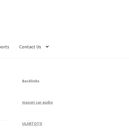
ports
Contact Us
Backlinks
masori car audio
ULARTOTO