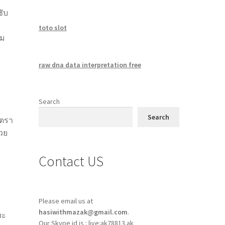
ซับ
toto slot
าม
raw dna data interpretation free
Search
Search
ัตรา
่วย
Contact US
Please email us at
hasiwithmazak@gmail.com
.
จะ
Our Skype id is : live:ak78813.ak