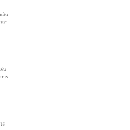
มเงิน
เวลา
ล่น
งการ
ได้