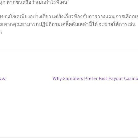
สนุก หากชนะถือว่าเป็นกำไรพิเศษ
่องของโชคเพียงอย่างเดียว แต่ยังเกี่ยวข้องกับการวางแผน การเลือก
 หากคุณสามารถปฏิบัติตามเคล็ดลับเหล่านี้ได้ จะช่วยให้การเล่น
น
Next
y &
Why Gamblers Prefer Fast Payout Casin
post: