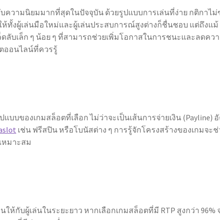
บความนิยมมากที่สุดในปัจจุบัน ด้วยรูปแบบการเล่นที่ง่าย กติกาไม่
ั้งผู้เล่นมือใหม่และผู้เล่นประสบการณ์สูงต่างก็ชื่นชอบ แต่ถึงแม้
ีเคล็ดลับเล็ก ๆ น้อย ๆ ที่สามารถช่วยเพิ่มโอกาสในการชนะและลดคว
ตออนไลน์ที่ควรรู้
ูปแบบของเกมสล็อตที่เลือก ไม่ว่าจะเป็นเส้นการจ่ายเงิน (Payline) อ
aslot
เช่น ฟรีสปิน หรือโบนัสต่าง ๆ การรู้จักโครงสร้างของเกมจะช
งเหมาะสม
ืนให้กับผู้เล่นในระยะยาว หากเลือกเกมสล็อตที่มี RTP สูงกว่า 96% 