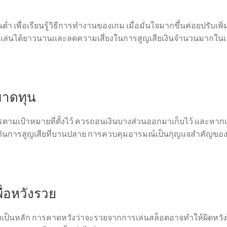
ต่ำ เพื่อเรียนรู้วิธีการทำงานของเกม เมื่อมั่นใจมากขึ้นค่อยปรับเพิ่
คุณเล่นได้ยาวนานและลดความเสี่ยงในการสูญเสียเงินจำนวนมากใน
อขาดทุน
กำไรตามเป้าหมายที่ตั้งไว้ ควรถอนเงินบางส่วนออกมาเก็บไว้ และหากเ
องกันการสูญเสียที่บานปลาย การควบคุมอารมณ์เป็นกุญแจสำคัญขอ
พื่อหวังรวย
เป็นหลัก การคาดหวังว่าจะรวยจากการเล่นสล็อตอาจทำให้ผิดหวัง