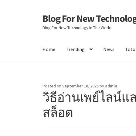
Blog For New Technolo
Skip
Skip
to
to
Blog For New Technology In The World
navigation
content
Home
Trending
News
Toto
Home
About Us
Contact Us
Disclaimer
Terms 
Posted on
September 10, 2025
by
admin
วิธีอ่านเพย์ไลน
สล็อต