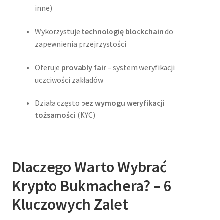
inne)
Wykorzystuje
technologię blockchain
do
zapewnienia przejrzystości
Oferuje
provably fair
– system weryfikacji
uczciwości zakładów
Działa często
bez wymogu weryfikacji
tożsamości
(KYC)
Dlaczego Warto Wybrać
Krypto Bukmachera? – 6
Kluczowych Zalet