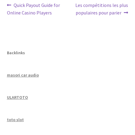
Post
Previous
Next
Quick Payout Guide for
Les compétitions les plus
post:
post:
Online Casino Players
populaires pour parier
navigation
Backlinks
masori car audio
ULARTOTO
toto slot