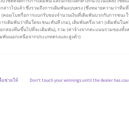
ว็บไซต์ที่จัดการการเดิมพัน และมักจะแตกต่างกันไปในแต่ละไซต์แ
ได้กล่าวไปแล้ว ซึ่งรวมถึงการเดิมพันแบบตรง (ซึ่งหมายความว่าทีมที่
ย์ (คอมโบหรือการแบกรับของจำนวนเงินที่เดิมพันบวกกับการชนะ
(การเดิมพันว่าทีมใดจะชนะทันที เกม), เดิมพันครึ่งเวลา (เดิมพันในคร
รเลือกสองทีมขึ้นไปที่จะเดิมพัน), รวม (ค่าจ้างจากคะแนนรวมของทั้ง
 (เดิมพันนอกเหนือจากประเภทตรงและสูงต่ำ)
Next
ื่อช่วยให้
Don’t touch your winnings until the dealer has co
post: