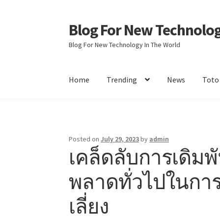
Blog For New Technolo
Skip
Skip
to
to
Blog For New Technology In The World
navigation
content
Home
Trending
News
Toto
Home
About Us
Contact Us
Disclaimer
Terms 
Posted on
July 29, 2023
by
admin
เคล็ดลับการเดิมพ
พลาดทั่วไปในการ
เลี่ยง