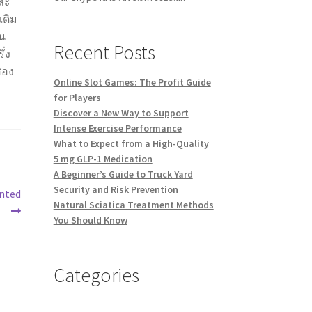
ละ
เดิม
ใน
Recent Posts
ึ่ง
สอง
Online Slot Games: The Profit Guide
for Players
Discover a New Way to Support
Intense Exercise Performance
What to Expect from a High-Quality
5 mg GLP-1 Medication
A Beginner’s Guide to Truck Yard
Security and Risk Prevention
unted
Natural Sciatica Treatment Methods
You Should Know
Categories