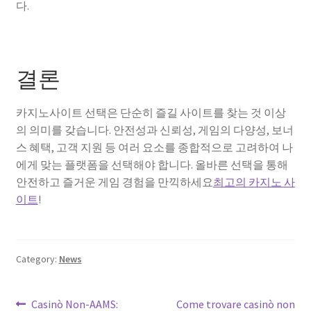
다.
결론
카지노사이트 선택은 단순히 즐길 사이트를 찾는 것 이상
의 의미를 갖습니다. 안전성과 신뢰성, 게임의 다양성, 보너
스 혜택, 고객 지원 등 여러 요소를 종합적으로 고려하여 나
에게 맞는 플랫폼을 선택해야 합니다. 올바른 선택을 통해
안전하고 즐거운 게임 경험을 만끽하세요
최고의 카지노 사
이트
!
Category:
News
Post
Previous
Next
Casinò Non-AAMS:
Come trovare casinò non