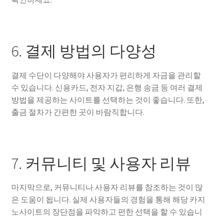
6. 결제 방법의 다양성
결제 수단이 다양해야 사용자가 편리하게 자금을 관리할
수 있습니다. 신용카드, 전자 지갑, 은행 송금 등 여러 결제
방법을 제공하는 사이트를 선택하는 것이 좋습니다. 또한,
출금 절차가 간편한 곳이 바람직합니다.
7. 커뮤니티 및 사용자 리뷰
마지막으로, 커뮤니티나 사용자 리뷰를 참조하는 것이 많
은 도움이 됩니다. 실제 사용자들의 경험을 통해 해당 카지
노사이트의 장단점을 파악하고 펀한 선택을 할 수 있습니