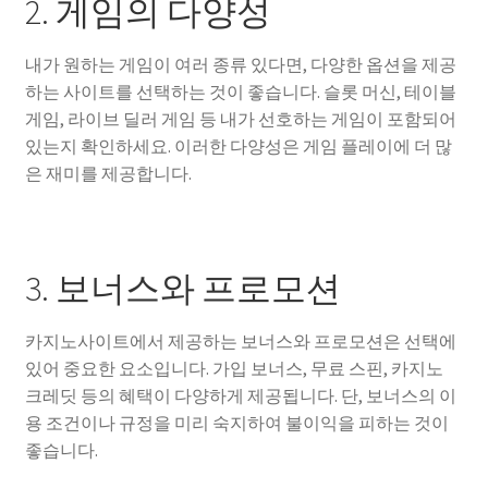
2. 게임의 다양성
내가 원하는 게임이 여러 종류 있다면, 다양한 옵션을 제공
하는 사이트를 선택하는 것이 좋습니다. 슬롯 머신, 테이블
게임, 라이브 딜러 게임 등 내가 선호하는 게임이 포함되어
있는지 확인하세요. 이러한 다양성은 게임 플레이에 더 많
은 재미를 제공합니다.
3. 보너스와 프로모션
카지노사이트에서 제공하는 보너스와 프로모션은 선택에
있어 중요한 요소입니다. 가입 보너스, 무료 스핀, 카지노
크레딧 등의 혜택이 다양하게 제공됩니다. 단, 보너스의 이
용 조건이나 규정을 미리 숙지하여 불이익을 피하는 것이
좋습니다.