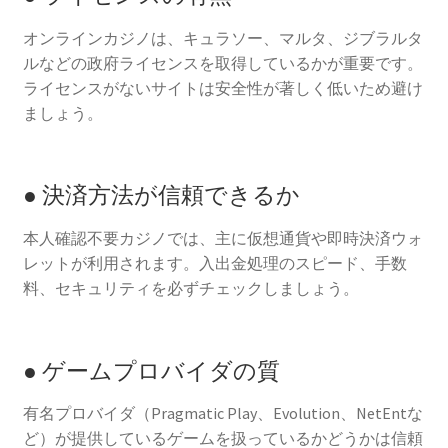
オンラインカジノは、キュラソー、マルタ、ジブラルタ
ルなどの政府ライセンスを取得しているかが重要です。
ライセンスがないサイトは安全性が著しく低いため避け
ましょう。
● 決済方法が信頼できるか
本人確認不要カジノでは、主に仮想通貨や即時決済ウォ
レットが利用されます。入出金処理のスピード、手数
料、セキュリティを必ずチェックしましょう。
● ゲームプロバイダの質
有名プロバイダ（Pragmatic Play、Evolution、NetEntな
ど）が提供しているゲームを扱っているかどうかは信頼