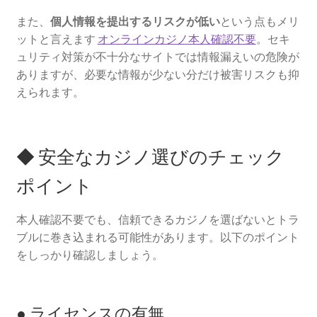
また、
個人情報を提出するリスクが低い
という点もメリ
ットと言えます
オンラインカジノ本人確認不要
。セキ
ュリティ対策が不十分なサイトでは情報漏えいの危険が
ありますが、必要な情報が少ない分だけ被害リスクも抑
えられます。
◆ 安全なカジノ選びのチェック
ポイント
本人確認不要でも、信頼できるカジノを選ばないとトラ
ブルに巻き込まれる可能性があります。以下のポイント
をしっかり確認しましょう。
● ライセンスの有無