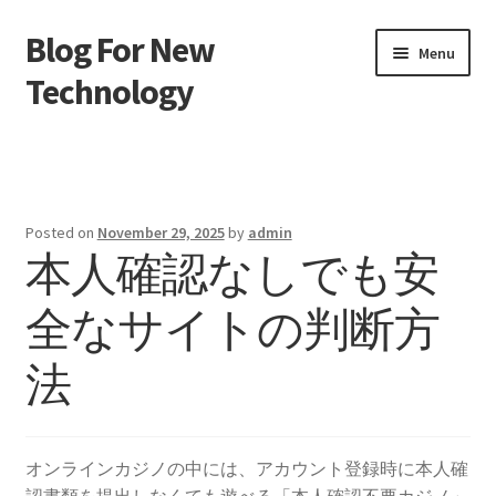
Blog For New
Skip
Skip
Menu
to
to
Technology
navigation
content
Home
About Us
Posted on
November 29, 2025
by
admin
本人確認なしでも安
Contact Us
全なサイトの判断方
Disclaimer
法
Terms of Use
オンラインカジノの中には、アカウント登録時に本人確