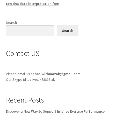
raw dna data interpretation free
Search
Search
Contact US
Please email us at
hasiwithmazak@gmail.com
.
Our Skype id is : live:ak78813.ak
Recent Posts
Discover a New Way to Support Intense Exercise Performance