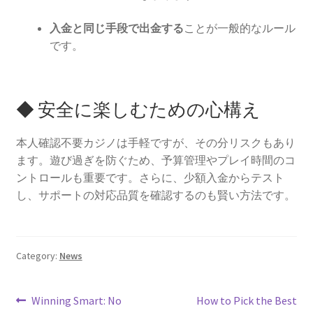
入金と同じ手段で出金する
ことが一般的なルール
です。
◆ 安全に楽しむための心構え
本人確認不要カジノは手軽ですが、その分リスクもあり
ます。遊び過ぎを防ぐため、予算管理やプレイ時間のコ
ントロールも重要です。さらに、少額入金からテスト
し、サポートの対応品質を確認するのも賢い方法です。
Category:
News
Post
Previous
Next
Winning Smart: No
How to Pick the Best