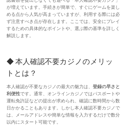
認書類を提出しなくても遊べる「本人確認不要カジノ」
が増えています。手続きが簡単で、すぐにゲームを楽し
める点から人気が高まっていますが、利用する際には必
ず注意すべき点が存在します。ここでは、安全にプレイ
するための具体的なポイントや、選ぶ際の基準を詳しく
解説します。
◆ 本人確認不要カジノのメリッ
トとは？
本人確認が不要なカジノの最大の魅力は、
登録の早さと
利便性
です。通常、オンラインカジノではパスポートや
運転免許証などの提出が求められ、確認に数時間から数
日かかることもあります。しかし本人確認不要カジノで
は、メールアドレスや簡単な情報を入力するだけで数分
以内にスタート可能です。