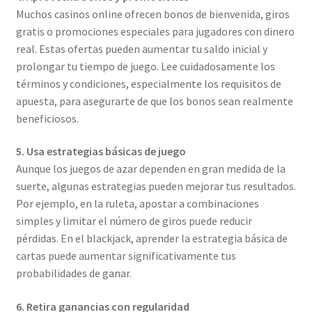
Muchos casinos online ofrecen bonos de bienvenida, giros
gratis o promociones especiales para jugadores con dinero
real. Estas ofertas pueden aumentar tu saldo inicial y
prolongar tu tiempo de juego. Lee cuidadosamente los
términos y condiciones, especialmente los requisitos de
apuesta, para asegurarte de que los bonos sean realmente
beneficiosos.
5. Usa estrategias básicas de juego
Aunque los juegos de azar dependen en gran medida de la
suerte, algunas estrategias pueden mejorar tus resultados.
Por ejemplo, en la ruleta, apostar a combinaciones
simples y limitar el número de giros puede reducir
pérdidas. En el blackjack, aprender la estrategia básica de
cartas puede aumentar significativamente tus
probabilidades de ganar.
6. Retira ganancias con regularidad