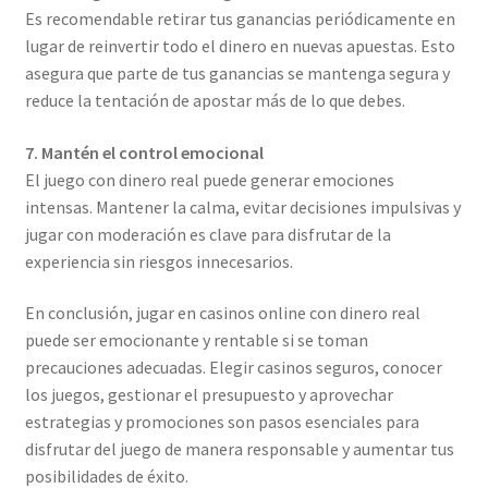
Es recomendable retirar tus ganancias periódicamente en
lugar de reinvertir todo el dinero en nuevas apuestas. Esto
asegura que parte de tus ganancias se mantenga segura y
reduce la tentación de apostar más de lo que debes.
7. Mantén el control emocional
El juego con dinero real puede generar emociones
intensas. Mantener la calma, evitar decisiones impulsivas y
jugar con moderación es clave para disfrutar de la
experiencia sin riesgos innecesarios.
En conclusión, jugar en casinos online con dinero real
puede ser emocionante y rentable si se toman
precauciones adecuadas. Elegir casinos seguros, conocer
los juegos, gestionar el presupuesto y aprovechar
estrategias y promociones son pasos esenciales para
disfrutar del juego de manera responsable y aumentar tus
posibilidades de éxito.