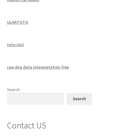
ULARTOTO
toto slot
raw dna data interpretation free
Search
Search
Contact US