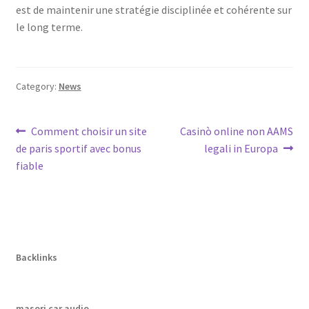
est de maintenir une stratégie disciplinée et cohérente sur
le long terme.
Category:
News
Post
Previous
Next
Comment choisir un site
Casinò online non AAMS
post:
post:
de paris sportif avec bonus
legali in Europa
navigation
fiable
Backlinks
masori car audio