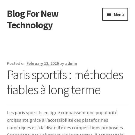
Blog For New
Skip
Skip
Menu
to
to
Technology
navigation
content
Home
About Us
Posted on
February 13, 2026
by
admin
Paris sportifs : méthodes
Contact Us
fiables à long terme
Disclaimer
Terms of Use
Les paris sportifs en ligne connaissent une popularité
croissante grâce à l’accessibilité des plateformes
numériques et à la diversité des compétitions proposées.