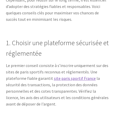
Cependant, pour réussir sur le long terme, il est essentiel
d’adopter des stratégies fiables et responsables. Voici
quelques conseils clés pour maximiser vos chances de
succès tout en minimisant les risques.
1. Choisir une plateforme sécurisée et
réglementée
Le premier conseil consiste à s’inscrire uniquement sur des
sites de paris sportifs reconnus et réglementés. Une
plateforme fiable garantit
site paris sportif France
la
sécurité des transactions, la protection des données
personnelles et des cotes transparentes. Vérifiez la
licence, les avis des utilisateurs et les conditions générales
avant de déposer de l’argent.