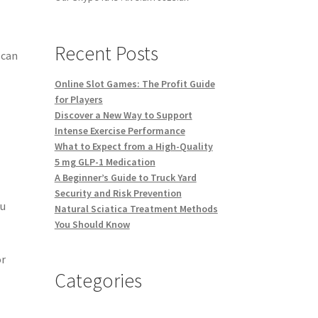
Recent Posts
scan
Online Slot Games: The Profit Guide
for Players
Discover a New Way to Support
Intense Exercise Performance
What to Expect from a High-Quality
5 mg GLP-1 Medication
A Beginner’s Guide to Truck Yard
Security and Risk Prevention
tu
Natural Sciatica Treatment Methods
You Should Know
or
Categories