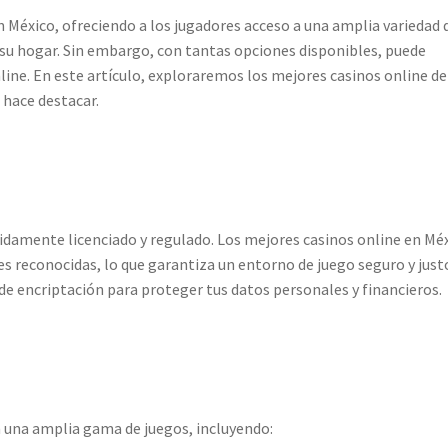
 México, ofreciendo a los jugadores acceso a una amplia variedad 
su hogar. Sin embargo, con tantas opciones disponibles, puede
line. En este artículo, exploraremos los mejores casinos online de
s hace destacar.
idamente licenciado y regulado. Los mejores casinos online en Mé
s reconocidas, lo que garantiza un entorno de juego seguro y just
 de encriptación para proteger tus datos personales y financieros.
n una amplia gama de juegos, incluyendo: