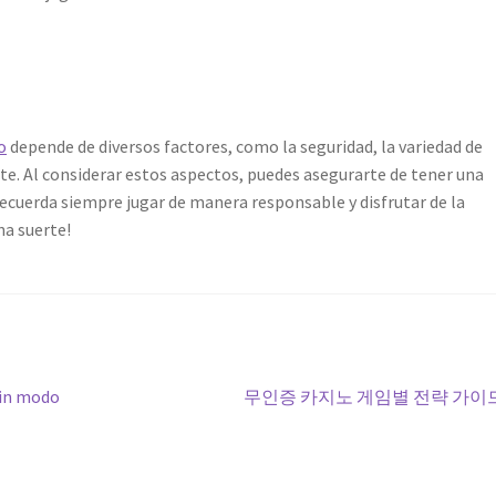
o
depende de diversos factores, como la seguridad, la variedad de
nte. Al considerar estos aspectos, puedes asegurarte de tener una
Recuerda siempre jugar de manera responsable y disfrutar de la
na suerte!
Next
 in modo
무인증 카지노 게임별 전략 가이
post: