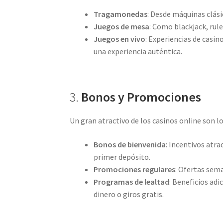
Tragamonedas
: Desde máquinas clási
Juegos de mesa
: Como blackjack, rule
Juegos en vivo
: Experiencias de casin
una experiencia auténtica.
3.
Bonos y Promociones
Un gran atractivo de los casinos online son 
Bonos de bienvenida
: Incentivos atra
primer depósito.
Promociones regulares
: Ofertas sem
Programas de lealtad
: Beneficios ad
dinero o giros gratis.